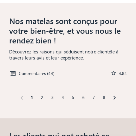
Nos matelas sont conçus pour
votre bien-être, et vous nous le
rendez bien !
Découvrez les raisons qui séduisent notre clientèle à
travers leurs avis et leur expérience.
star
Commentaires (44)
4,84
chevron_left
chevron_right
1
2
3
4
5
6
7
8
Les clients qui ont acheté ce