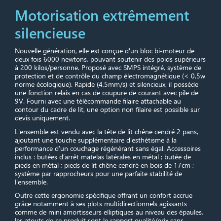
Motorisation extrêmement
silencieuse
Nouvelle génération, elle est conçue d'un bloc bi-moteur de
deux fois 6000 newtons, pouvant soutenir des poids supérieurs
à 200 kilos/personne. Proposé avec SMPS intégré, système de
protection et de contrôle du champ électromagnétique (< 0,5w
norme écologique). Rapide (4,5mm/s) et silencieux, il possède
une fonction relais en cas de coupure de courant avec pile de
9V. Fourni avec une télécommande filaire attachable au
contour du cadre de lit, une option non filaire est possible sur
devis uniquement.
L'ensemble est vendu avec la tête de lit chêne cendré 2 pans,
ajoutant une touche supplémentaire d'esthétisme à la
performance d'un couchage régénérant sans égal. Accessoires
inclus : butées d’arrêt matelas latérales en métal ; butée de
pieds en métal ; pieds de lit chêne cendré en bois de 17cm ;
système par rapprocheurs pour une parfaite stabilité de
l'ensemble.
Outre cette ergonomie spécifique offrant un confort accrue
grâce notamment à ses plots multidirectionnels agissants
comme de mini amortisseurs elliptiques au niveau des épaules,
les atouts de ce produit sont le rapport qualité/prix sans