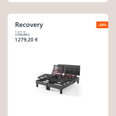
Recovery
-20%
À partir de
1 599,00 €
1 279,20 €