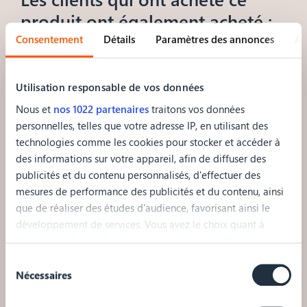
produit ont également acheté :
Consentement
Détails
Paramètres des annonces
À 
Morphoplus
-20%
Utilisation responsable de vos données
À partir de
799,00 €
Nous et
nos 1022 partenaires
traitons vos données
639,20 €
personnelles, telles que votre adresse IP, en utilisant des
technologies comme les cookies pour stocker et accéder à
des informations sur votre appareil, afin de diffuser des
publicités et du contenu personnalisés, d'effectuer des
mesures de performance des publicités et du contenu, ainsi
que de réaliser des études d’audience, favorisant ainsi le
développement de services. Vous avez le choix quant à
l'utilisation de vos données et à leurs finalités. Vous pouvez
modifier ou retirer votre consentement à tout moment en
Sélection
du
consultant la Déclaration relative aux cookies ou en cliquant
Nécessaires
consentement
sur l'icône de confidentialité.