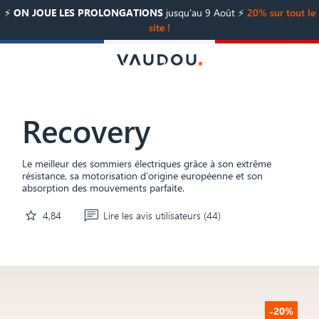
⚡️
ON JOUE LES PROLONGATIONS
jusqu'au 9 Août ⚡️
20% sur tout le
site !
Matelas Vaudou : Vot
Recovery
Le meilleur des sommiers électriques grâce à son extrême
résistance, sa motorisation d’origine européenne et son
absorption des mouvements parfaite.
star
4,84
Lire les avis utilisateurs (44)
-20%