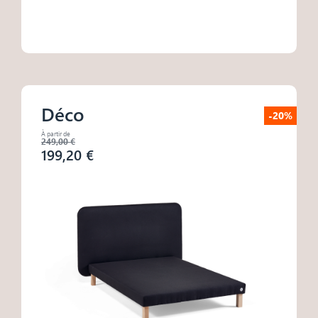
Déco
-20%
À partir de
249,00 €
199,20 €