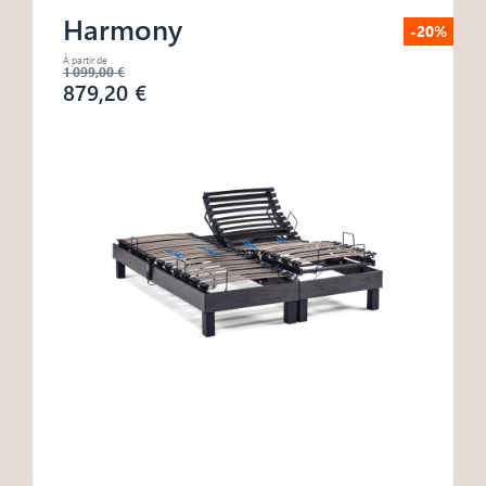
Harmony
-20%
À partir de
1 099,00 €
879,20 €