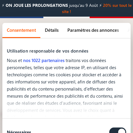
⚡️
ON JOUE LES PROLONGATIONS
jusqu'au 9 Août ⚡️
20% sur tout le
site !
Consentement
Détails
Paramètres des annonces
À 
Matelas innovants
Utilisation responsable de vos données
Nous et
nos 1022 partenaires
traitons vos données
Technologies Cloud Touch® et Celliant® pour une
personnelles, telles que votre adresse IP, en utilisant des
récupération physique optimale
technologies comme les cookies pour stocker et accéder à
des informations sur votre appareil, afin de diffuser des
publicités et du contenu personnalisés, d'effectuer des
mesures de performance des publicités et du contenu, ainsi
que de réaliser des études d’audience, favorisant ainsi le
développement de services. Vous avez le choix quant à
l'utilisation de vos données et à leurs finalités. Vous pouvez
modifier ou retirer votre consentement à tout moment en
Sélection
du
consultant la Déclaration relative aux cookies ou en cliquant
Nécessaires